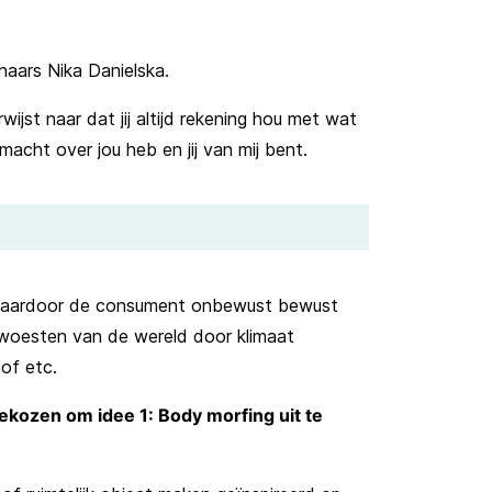
aars Nika Danielska.
ijst naar dat jij altijd rekening hou met wat
 macht over jou heb en jij van mij bent.
 waardoor de consument onbewust bewust
woesten van de wereld door klimaat
tof etc.
kozen om idee 1: Body morfing uit te