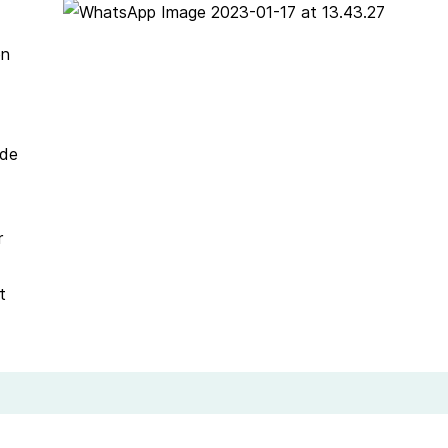
en
rde
r
t